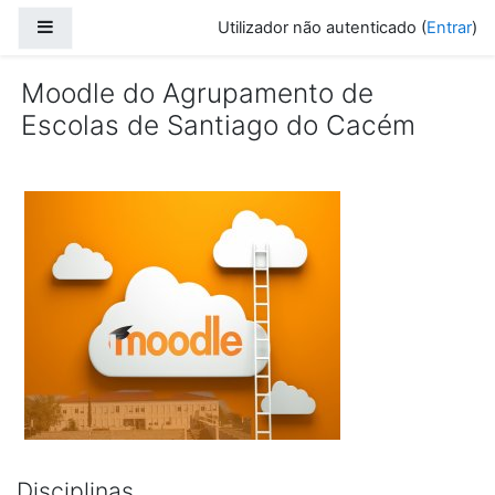
Ir para o conteúdo principal
Painel lateral
Utilizador não autenticado (
Entrar
)
Moodle do Agrupamento de
Escolas de Santiago do Cacém
Disciplinas