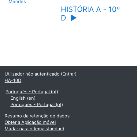
Mendes
HISTÓRIA A - 10º
D
▶️
Utilizador não autenticado (
Entrar
)
HA-10D
Português - Portugal ‎(pt)‎
English ‎(en)‎
Português - Portugal ‎(pt)‎
Resumo da retenção de dados
Obter a Aplicação móvel
Mudar para o tema standard