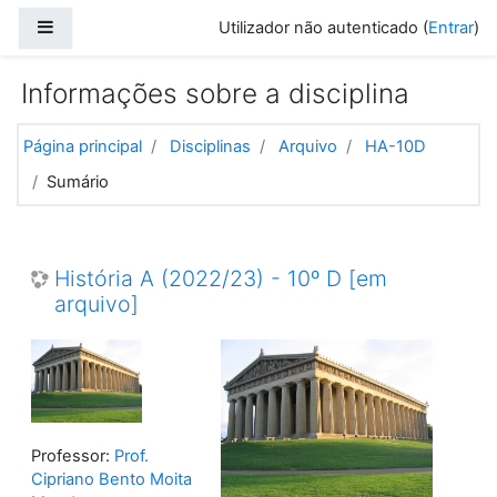
Ir para o conteúdo principal
Painel lateral
Utilizador não autenticado (
Entrar
)
Informações sobre a disciplina
Página principal
Disciplinas
Arquivo
HA-10D
Sumário
História A (2022/23) - 10º D [em
arquivo]
Professor:
Prof.
Cipriano Bento Moita