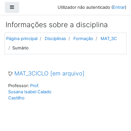
Ir para o conteúdo principal
Painel lateral
Utilizador não autenticado (
Entrar
)
Informações sobre a disciplina
Página principal
Disciplinas
Formação
MAT_3C
Sumário
MAT_3CICLO [em arquivo]
Professor:
Prof.
Susana Isabel Calado
Castilho