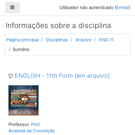
Ir para o conteúdo principal
Painel lateral
Utilizador não autenticado (
Entrar
)
Informações sobre a disciplina
Página principal
Disciplinas
Arquivo
ENG 11
Sumário
ENGLISH - 11th Form [em arquivo]
Professor:
Prof.
Anabela da Conceição