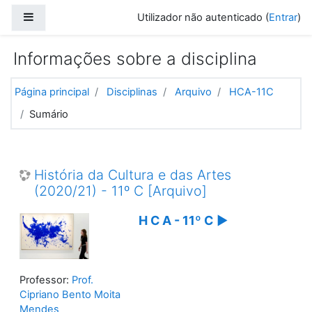
Ir para o conteúdo principal
Painel lateral
Utilizador não autenticado (
Entrar
)
Informações sobre a disciplina
Página principal
Disciplinas
Arquivo
HCA-11C
Sumário
História da Cultura e das Artes
(2020/21) - 11º C [Arquivo]
H C A - 11º C
▶️
Professor:
Prof.
Cipriano Bento Moita
Mendes