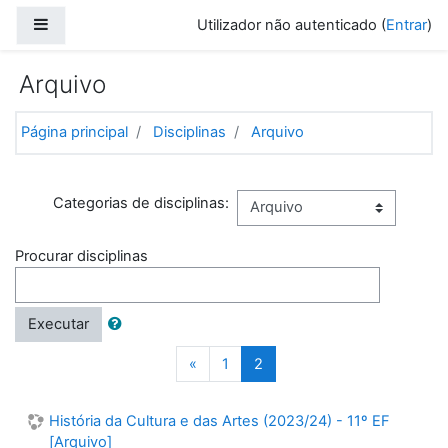
Ir para o conteúdo principal
Painel lateral
Utilizador não autenticado (
Entrar
)
Arquivo
Página principal
Disciplinas
Arquivo
Categorias de disciplinas:
Procurar disciplinas
Executar
Anterior
(atual)
«
1
2
História da Cultura e das Artes (2023/24) - 11º EF
[Arquivo]